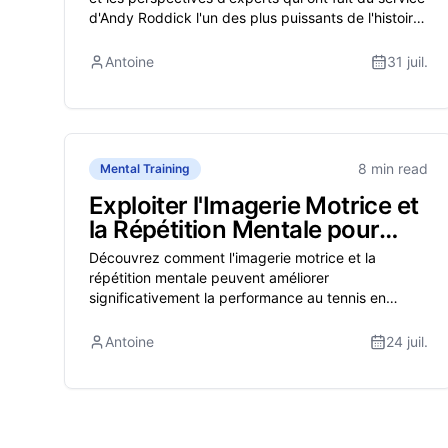
d'Andy Roddick l'un des plus puissants de l'histoire
du tennis.
Antoine
31 juil.
8 min read
Mental Training
Exploiter l'Imagerie Motrice et
la Répétition Mentale pour
Améliorer la Performance au
Découvrez comment l'imagerie motrice et la
Tennis
répétition mentale peuvent améliorer
significativement la performance au tennis en
activant des voies neuronales similaires à la
pratique physique.
Antoine
24 juil.