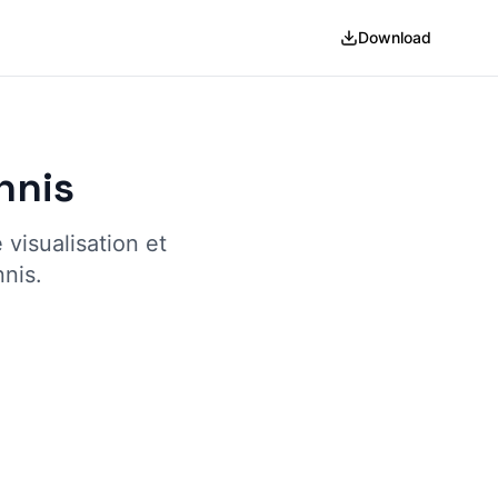
Download
nnis
 visualisation et
nnis.