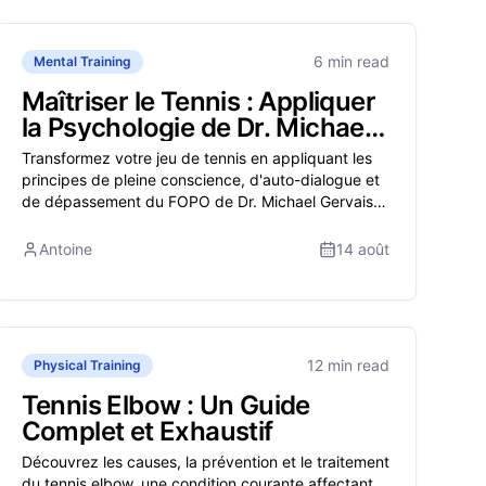
6 min read
Mental Training
Maîtriser le Tennis : Appliquer
la Psychologie de Dr. Michael
Gervais pour une
Transformez votre jeu de tennis en appliquant les
Performance Optimale
principes de pleine conscience, d'auto-dialogue et
de dépassement du FOPO de Dr. Michael Gervais
pour une performance optimale sur le court.
Antoine
14 août
12 min read
Physical Training
Tennis Elbow : Un Guide
Complet et Exhaustif
Découvrez les causes, la prévention et le traitement
du tennis elbow, une condition courante affectant