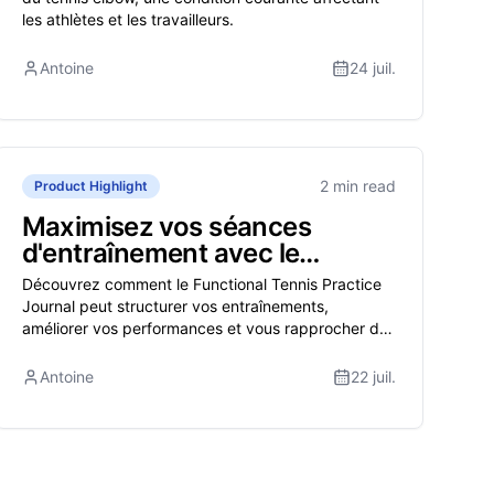
les athlètes et les travailleurs.
Antoine
24 juil.
2 min read
Product Highlight
Maximisez vos séances
d'entraînement avec le
Functional Tennis Practice
Découvrez comment le Functional Tennis Practice
Journal
Journal peut structurer vos entraînements,
améliorer vos performances et vous rapprocher de
vos objectifs tennistiques.
Antoine
22 juil.