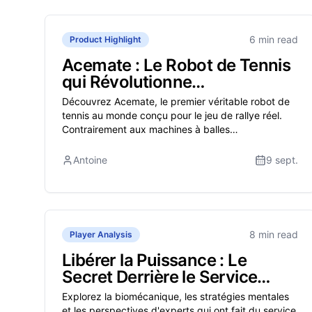
6 min read
Product Highlight
Acemate : Le Robot de Tennis
qui Révolutionne
l'Entraînement en Solo
Découvrez Acemate, le premier véritable robot de
tennis au monde conçu pour le jeu de rallye réel.
Contrairement aux machines à balles
traditionnelles, Acemate se déplace, s'adapte et
analyse votre jeu grâce à la vision IA et aux retours
Antoine
9 sept.
d'entraînement. Regardez notre vidéo du robot de
tennis pour voir comment il transforme la pratique
en solo en une expérience de match réaliste.
8 min read
Player Analysis
Libérer la Puissance : Le
Secret Derrière le Service
Légendaire d'Andy Roddick
Explorez la biomécanique, les stratégies mentales
et les perspectives d'experts qui ont fait du service