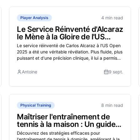
4 min read
Player Analysis
Le Service Réinventé d'Alcaraz
le Mène à la Gloire de l'US
Open 2025, Qu'est-ce qui a
Le service réinventé de Carlos Alcaraz à l'US Open
Changé ?
2025 a été une véritable révélation. Plus fluide, plus
puissant et d'une précision clinique, il lui a permis
de concéder seulement trois jeux de service
pendant tout le tournoi, atteignant un niveau que
Antoine
9 sept.
seul Pete Sampras avait réalisé. Cette refonte
stratégique l'a aidé à retrouver le rang de numéro 1
mondial et son deuxième titre à l'US Open.
8 min read
Physical Training
Maîtriser l'entraînement de
tennis à la maison : Un guide
complet pour l'excellence
Découvrez des stratégies efficaces pour
physique et mentale
l'entraînement de tennis à domicile, améliorant à la